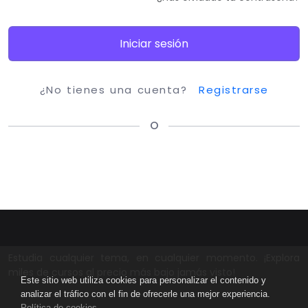
Iniciar sesión
¿No tienes una cuenta?
Registrarse
O
Estudia cualquier tema, en cualquier momento. ¡Explora
miles de cursos al precio más bajo jamás visto!
Este sitio web utiliza cookies para personalizar el contenido y
analizar el tráfico con el fin de ofrecerle una mejor experiencia.
Política de cookies