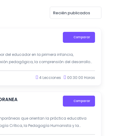
Comparar
or del educador en la primera infancia,
exión pedagógica, la comprensión del desarrollo
ivos, en coherencia con los lineamientos del MEN.
4 Lecciones
00:30:00 Horas
PORANEA
Comparar
mporáneas que orientan la práctica educativa
gogía Crítica, la Pedagogía Humanista y la