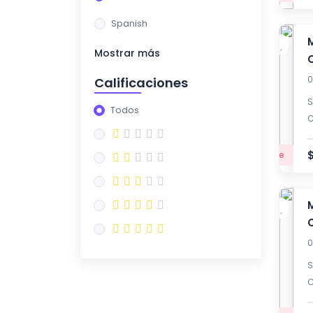
(164)
DOCENTE
Spanish
ASCENSO Y
(9)
Mostrar más
REUBICACION SALARIAL
0
Calificaciones
DOCENTE ORIENTADOR
(8)
S
Todos
DIRECTIVO
(9)
C
COORDINADOR
Principiante
DIRECTIVO RECTOR
(8)
COMPETENCIAS Y
(21)
SIMULACROS DOCENTE
MODULOS
(6)
0
NORMATIVOS
S
GENERALES
C