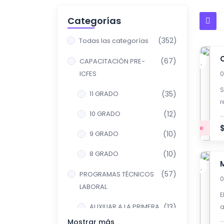
Categorías
(352)
Todas las categorías
(67)
CAPACITACIÓN PRE-
ICFES
0
S
11 GRADO
(35)
r
10 GRADO
(12)
i
Principiante
9 GRADO
(10)
8 GRADO
(10)
(57)
PROGRAMAS TÉCNICOS
0
LABORAL
E
AUXILIAR A LA PRIMERA
(13)
a
INFANCIA
P
Mostrar más