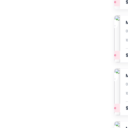
Principiante
0
1
Principiante
0
1
Principiante