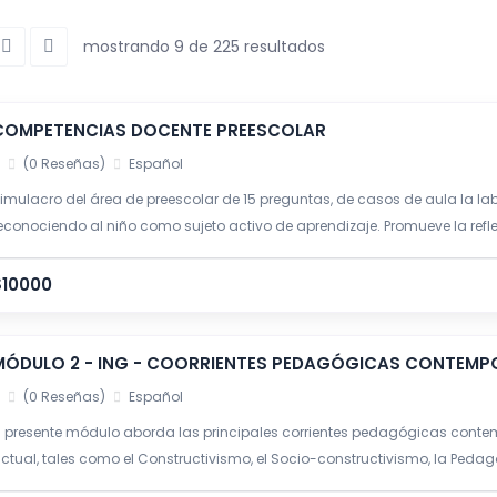
mostrando 9 de 225 resultados
COMPETENCIAS DOCENTE PREESCOLAR
(0 Reseñas)
Español
imulacro del área de preescolar de 15 preguntas, de casos de aula la lab
econociendo al niño como sujeto activo de aprendizaje. Promueve la refl
ntegral y la creación de ambientes educativos lúdicos, inclusivos y afect
$10000
MÓDULO 2 - ING - COORRIENTES PEDAGÓGICAS CONTEM
(0 Reseñas)
Español
l presente módulo aborda las principales corrientes pedagógicas conte
ctual, tales como el Constructivismo, el Socio-constructivismo, la Peda
edagogía por Competencias.