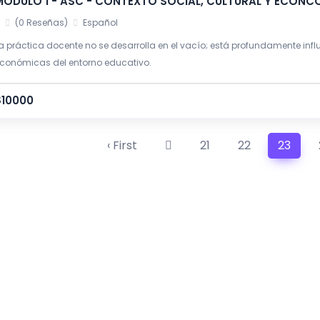
MÓDULO 1 - ASC - CONTEXTO SOCIAL, CULTURAL Y ECON
(0 Reseñas)
Español
a práctica docente no se desarrolla en el vacío; está profundamente infl
conómicas del entorno educativo.
$10000
‹ First
21
22
23