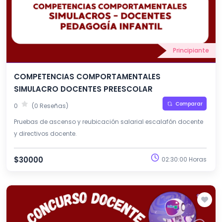
Principiante
COMPETENCIAS COMPORTAMENTALES
SIMULACRO DOCENTES PREESCOLAR
Comparar
0
(0 Reseñas)
Pruebas de ascenso y reubicación salarial escalafón docente
y directivos docente.
$30000
02:30:00 Horas