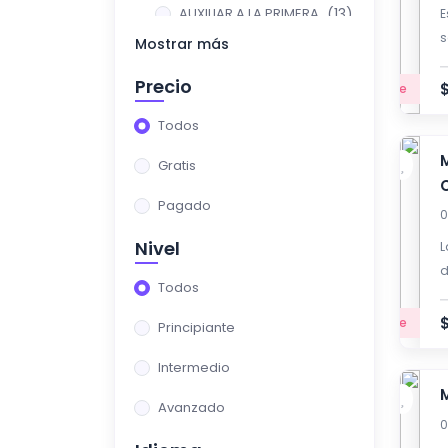
AUXILIAR A LA PRIMERA
(13)
E
INFANCIA
s
Mostrar más
AUXILIAR
(13)
Precio
Principiante
ADMINISTRATIVO
Todos
SEGURIDAD EN EL
(13)
Gratis
TRABAJO
Pagado
MECÁNICA DIESEL
(12)
0
AUTOMOTRIZ
Nivel
L
OPERADOR DE
(6)
d
Todos
MAQUINARIA PESADA
Principiante
Principiante
(2)
CURSOS
Intermedio
PROGRAMACIÓN
(0)
Avanzado
SODADURA
(2)
0