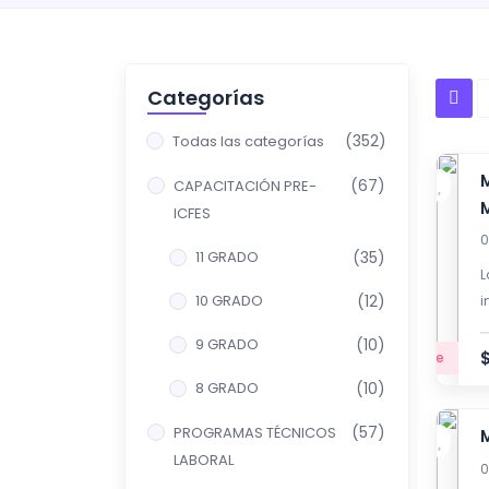
Categorías
(352)
Todas las categorías
(67)
CAPACITACIÓN PRE-
ICFES
0
11 GRADO
(35)
L
10 GRADO
(12)
i
c
9 GRADO
(10)
v
Principiante
8 GRADO
(10)
(57)
PROGRAMAS TÉCNICOS
LABORAL
0