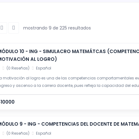
mostrando 9 de 225 resultados
MÓDULO 10 - ING - SIMULACRO MATEMÁTCAS (COMPETEN
MOTIVACIÓN AL LOGRO)
(0 Reseñas)
Español
a motivación al logro es una de las competencias comportamentales ev
ngreso y ascenso a la carrera docente, pues refleja la capacidad del e
umplimiento de metas pedagógicas exigentes, el mejoramiento continuo 
erificables en el aprendizaje de los estudiantes.
$10000
MÓDULO 9 - ING - COMPETENCIAS DEL DOCENTE DE MATEM
(0 Reseñas)
Español