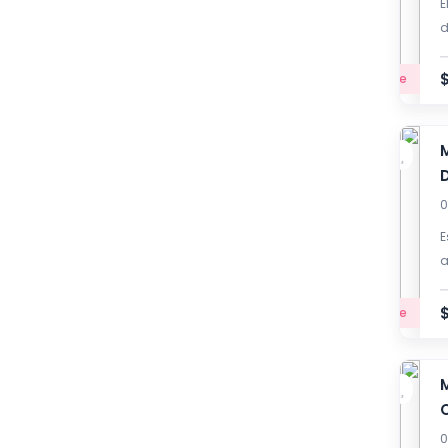
E
d
Principiante
0
E
a
c
Principiante
0