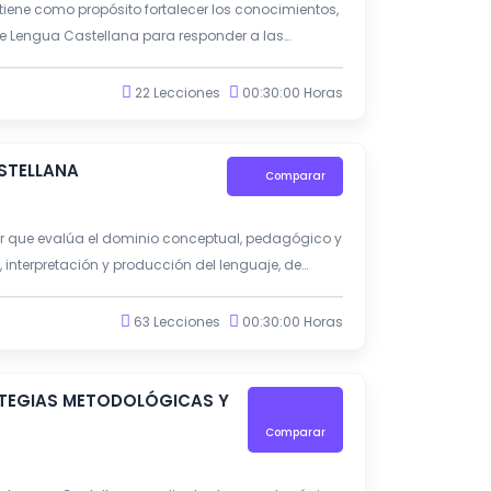
iene como propósito fortalecer los conocimientos,
e Lengua Castellana para responder a las
22 Lecciones
00:30:00 Horas
STELLANA
Comparar
ar que evalúa el dominio conceptual, pedagógico y
interpretación y producción del lenguaje, de
, los Estándares Básicos de Competencias en
mpetencias que orienta la educación colombiana.
63 Lecciones
00:30:00 Horas
ATEGIAS METODOLÓGICAS Y
Comparar