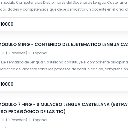
l módulo Competencias Disciplinares del Docente de Lengua Castellana t
abilidades y competencias que debe demostrar un docente en el área d
xigencias del Concurso de Méritos Docente.
$10000
MÓDULO 8 ING - CONTENIDO DEL EJETEMATICO LENGUA CA
(0 Reseñas)
Español
l Eje Temático de Lengua Castellana constituye el componente disciplin
idáctico del docente sobre los procesos de comunicación, comprensión, 
cuerdo con los Lineamientos Curriculares de Lengua Castellana del MEN
enguaje, los Derechos Básicos de Aprendizaje (DBA) y el enfoque de co
$10000
MÓDULO 7 -ING - SIMULACRO LENGUA CASTELLANA (ESTR
USO PEDAGÓGICO DE LAS TIC)
(0 Reseñas)
Español