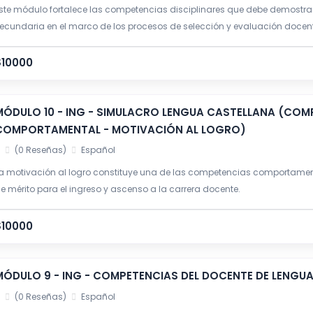
ste módulo fortalece las competencias disciplinares que debe demostr
ecundaria en el marco de los procesos de selección y evaluación docent
$10000
MÓDULO 10 - ING - SIMULACRO LENGUA CASTELLANA (COM
COMPORTAMENTAL - MOTIVACIÓN AL LOGRO)
(0 Reseñas)
Español
a motivación al logro constituye una de las competencias comportame
e mérito para el ingreso y ascenso a la carrera docente.
$10000
MÓDULO 9 - ING - COMPETENCIAS DEL DOCENTE DE LENGU
(0 Reseñas)
Español