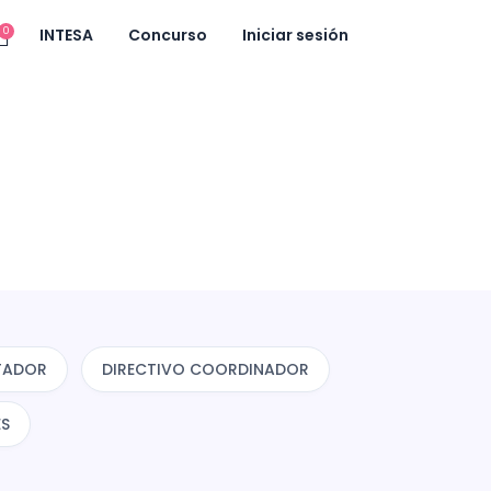
ncia.
Política de cookies
0
INTESA
Concurso
Iniciar sesión
TADOR
DIRECTIVO COORDINADOR
ES