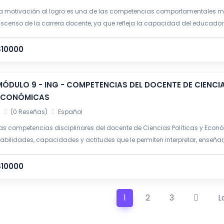
a motivación al logro es una de las competencias comportamentales más
scenso de la carrera docente, ya que refleja la capacidad del educador
umplimiento de metas institucionales, el mejoramiento continuo de los a
erificables en los estudiantes.
$10000
MÓDULO 9 - ING - COMPETENCIAS DEL DOCENTE DE CIENCIA
ECONÓMICAS
(0 Reseñas)
Español
as competencias disciplinares del docente de Ciencias Políticas y Eco
abilidades, capacidades y actitudes que le permiten interpretar, enseñar,
undamentos de las ciencias políticas, la economía y las ciencias sociale
$10000
1
2
3
L