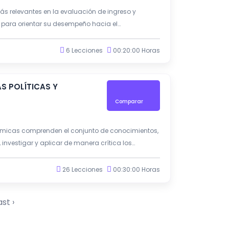
 relevantes en la evaluación de ingreso y
 para orientar su desempeño hacia el
prendizajes y la generación de resultados
6 Lecciones
00:20:00 Horas
S POLÍTICAS Y
Comparar
nómicas comprenden el conjunto de conocimientos,
 investigar y aplicar de manera crítica los
s en los diferentes contextos educativos.
26 Lecciones
00:30:00 Horas
ast ›