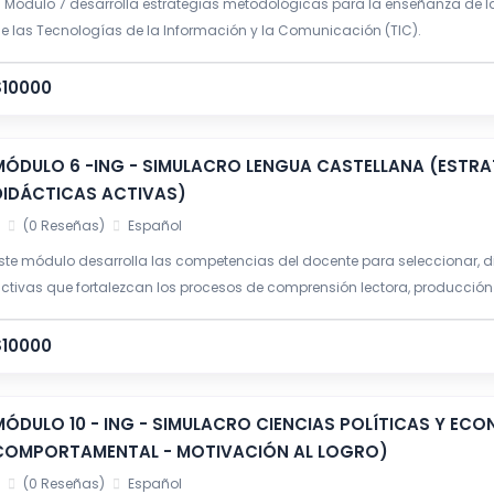
l Módulo 7 desarrolla estrategias metodológicas para la enseñanza de
e las Tecnologías de la Información y la Comunicación (TIC).
$10000
MÓDULO 6 -ING - SIMULACRO LENGUA CASTELLANA (ESTR
DIDÁCTICAS ACTIVAS)
(0 Reseñas)
Español
ste módulo desarrolla las competencias del docente para seleccionar, 
ctivas que fortalezcan los procesos de comprensión lectora, producción
rítico.
$10000
MÓDULO 10 - ING - SIMULACRO CIENCIAS POLÍTICAS Y E
COMPORTAMENTAL - MOTIVACIÓN AL LOGRO)
(0 Reseñas)
Español