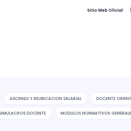
y analizar el tráfico con el fin de ofrecerle una mejor experie
Sitio Web Oficial
ASCENSO Y REUBICACION SALARIAL
DOCENTE ORIEN
 SIMULACROS DOCENTE
MODULOS NORMATIVOS GENERAL