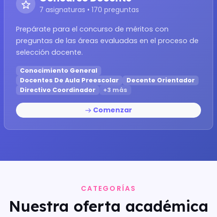
7 asignaturas • 170 preguntas
Prepárate para el concurso de méritos con
preguntas de las áreas evaluadas en el proceso de
selección docente.
Conocimiento General
Docentes De Aula Preescolar
Decente Orientador
Directivo Coordinador
+3 más
Comenzar
CATEGORÍAS
Nuestra oferta académica