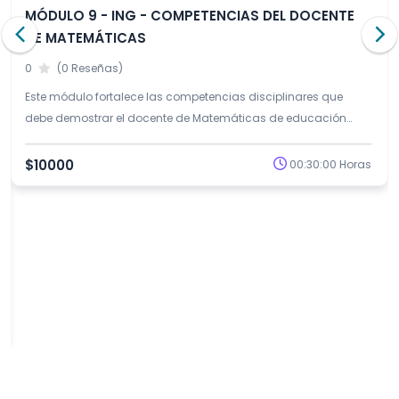
MÓDULO 9 - ING - COMPETENCIAS DEL DOCENTE
DE MATEMÁTICAS
0
(0 Reseñas)
Este módulo fortalece las competencias disciplinares que
debe demostrar el docente de Matemáticas de educación
secundaria en el marco de los procesos de selección y
evaluación docente.
$10000
00:30:00 Horas