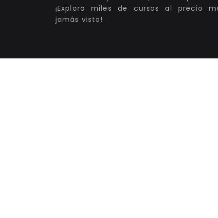
¡Explora miles de cursos al precio m
jamás visto!