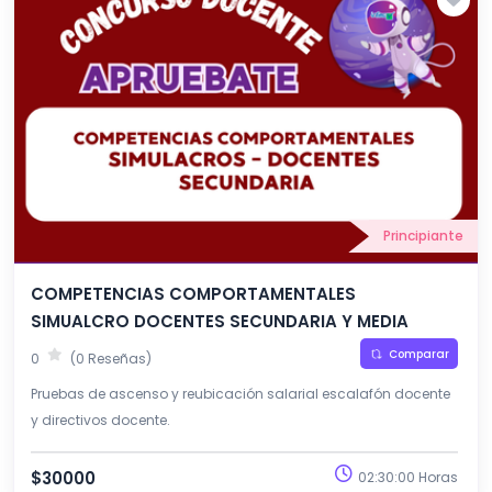
Principiante
COMPETENCIAS COMPORTAMENTALES
SIMUALCRO DOCENTES SECUNDARIA Y MEDIA
Comparar
0
(0 Reseñas)
Pruebas de ascenso y reubicación salarial escalafón docente
y directivos docente.
$30000
02:30:00 Horas