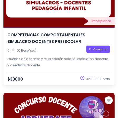
Principiante
COMPETENCIAS COMPORTAMENTALES
SIMULACRO DOCENTES PREESCOLAR
Comparar
0
(0 Reseñas)
Pruebas de ascenso y reubicación salarial escalafón docente
y directivos docente.
$30000
02:30:00 Horas