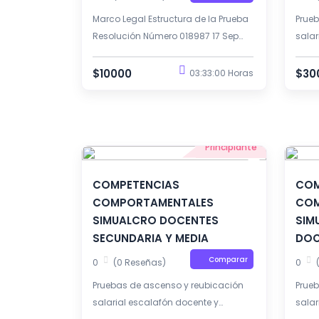
Marco Legal Estructura de la Prueba
Prue
Resolución Número 018987 17 Sep
salar
2025 Para saber los resultados de
presaberes en preguntas en niveles y
$10000
$30
03:33:00 Horas
grados en la escala salarial.
Principiante
COMPETENCIAS
COM
COMPORTAMENTALES
COM
SIMUALCRO DOCENTES
SIM
SECUNDARIA Y MEDIA
DOC
Comparar
0
(0 Reseñas)
0
Pruebas de ascenso y reubicación
Prue
salarial escalafón docente y
salar