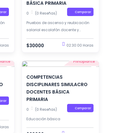
BÁSICA PRIMARIA
arar
Comparar
0
(0 Reseñas)
ión
Pruebas de ascenso y reubicación
salarial escalafón docente y
directivos docente.
$30000
Horas
02:30:00 Horas
piante
Principiante
COMPETENCIAS
RO
DISCIPLINARES SIMULACRO
DOCENTES BÁSICA
PRIMARIA
arar
Comparar
0
(0 Reseñas)
Educación básica
Horas