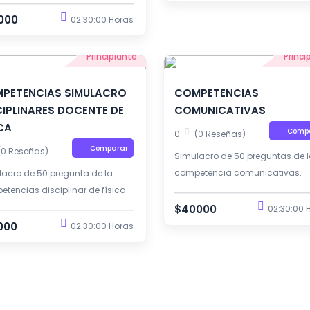
tivos docente.
000
02:30:00 Horas
Principiante
Princi
PETENCIAS SIMULACRO
COMPETENCIAS
CIPLINARES DOCENTE DE
COMUNICATIVAS
ICA
Comp
0
(0 Reseñas)
Comparar
(0 Reseñas)
Simulacro de 50 preguntas de 
competencia comunicativas.
acro de 50 pregunta de la
tencias disciplinar de física.
$40000
02:30:00 
000
02:30:00 Horas