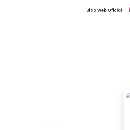
Sitio Web Oficial
TEMÁTICAS
TADOR.
cas para el cargo de docente orientador
ilidades de interpretación, análisis y
cas presentes en el contexto escolar e
ras
2 enrolled
(0 Reseñas)