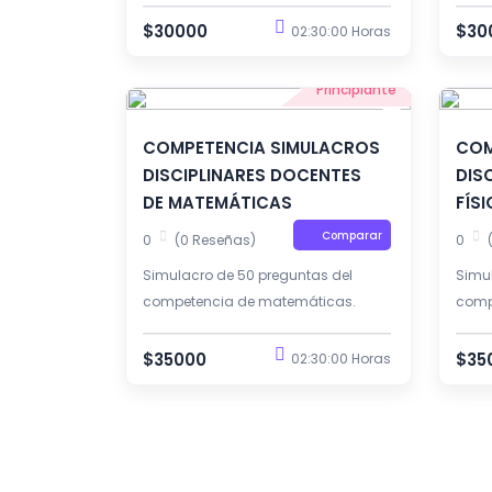
directivos docente.
direc
$30000
$30
02:30:00 Horas
Principiante
COMPETENCIA SIMULACROS
COM
DISCIPLINARES DOCENTES
DIS
DE MATEMÁTICAS
FÍS
Comparar
0
(0 Reseñas)
0
Simulacro de 50 preguntas del
Simul
competencia de matemáticas.
compe
$35000
$35
02:30:00 Horas