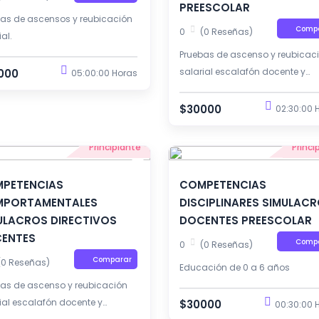
PREESCOLAR
bas de ascensos y reubicación
Comp
0
(0 Reseñas)
ial.
Pruebas de ascenso y reubicac
salarial escalafón docente y
000
05:00:00 Horas
directivos docente.
$30000
02:30:00 
Principiante
Princi
PETENCIAS
COMPETENCIAS
PORTAMENTALES
DISCIPLINARES SIMULAC
ULACROS DIRECTIVOS
DOCENTES PREESCOLAR
ENTES
Comp
0
(0 Reseñas)
Comparar
(0 Reseñas)
Educación de 0 a 6 años
bas de ascenso y reubicación
ial escalafón docente y
$30000
00:30:00 