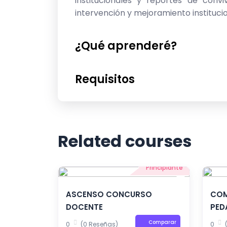
institucionales y reportes de convi
intervención y mejoramiento instituc
¿Qué aprenderé?
Requisitos
Related courses
Principiante
ASCENSO CONCURSO
COM
DOCENTE
PED
Comparar
0
(0 Reseñas)
0