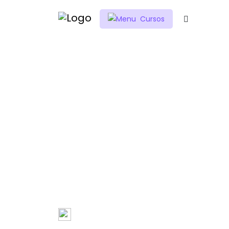
Cursos
MÓDULO M - MA
DOCENTE ORIEN
El módulo de competencias matemáti
está diseñado para fortalecer las hab
resolución de situaciones problemáti
institucional.
Admin Master
00:30:00 Ho
Creado por