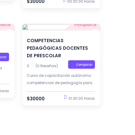
$30000
00:30:00 Horas
piante
Principiante
COMPETENCIAS
PEDAGÓGICAS DOCENTES
DE PRESCOLAR
arar
Comparar
0
(0 Reseñas)
la
Curso de capacitación autónomo
competencias de pedagogía para
docentes de preescolar.
Horas
$30000
01:30:00 Horas