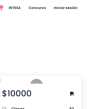
0
INTESA
Concurso
Iniciar sesión
$10000
Clases
52