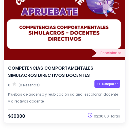
Principiante
COMPETENCIAS COMPORTAMENTALES
SIMULACROS DIRECTIVOS DOCENTES
Comparar
0
(0 Reseñas)
Pruebas de ascenso y reubicación salarial escalafón docente
y directivos docente.
$30000
02:30:00 Horas