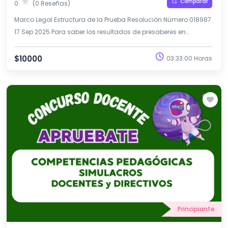
Comparar
0
(0 Reseñas)
Marco Legal Estructura de la Prueba Resolución Número 018987
17 Sep 2025 Para saber los resultados de presaberes en
preguntas en niveles y grados en la escala salarial.
$10000
03:33:00 Horas
Principiante