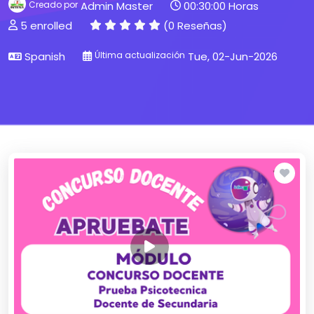
Creado por
Admin Master
00:30:00 Horas
5 enrolled
(0 Reseñas)
Spanish
Última actualización
Tue, 02-Jun-2026