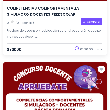
COMPETENCIAS COMPORTAMENTALES
SIMULACRO DOCENTES PREESCOLAR
Comparar
0
(0 Reseñas)
Pruebas de ascenso y reubicación salarial escalafón docente
y directivos docente.
$30000
02:30:00 Horas