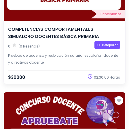
Principiante
COMPETENCIAS COMPORTAMENTALES
SIMUALCRO DOCENTES BÁSICA PRIMARIA
Comparar
0
(0 Reseñas)
Pruebas de ascenso y reubicación salarial escalafón docente
y directivos docente.
$30000
02:30:00 Horas