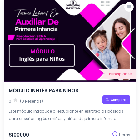
Principiante
MÓDULO INGLÉS PARA NIÑOS
Comparar
0
(0 Reseñas)
Este módulo introduce al estudiante en estrategias básicas
para enseñar inglés a niños y niñas de primera infancia.
Busca fomentar el aprendizaje de una segunda lengua
mediante experiencias lúdicas, musicales y comunicativas.
$100000
Horas