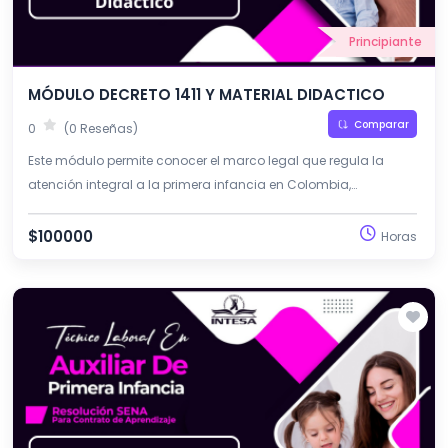
Principiante
MÓDULO DECRETO 1411 Y MATERIAL DIDACTICO
Comparar
0
(0 Reseñas)
Este módulo permite conocer el marco legal que regula la
atención integral a la primera infancia en Colombia,
especialmente el Decreto 1411 de 2019. Además, orienta sobre el
diseño y uso del material didáctico como apoyo al proceso
$100000
Horas
pedagógico.