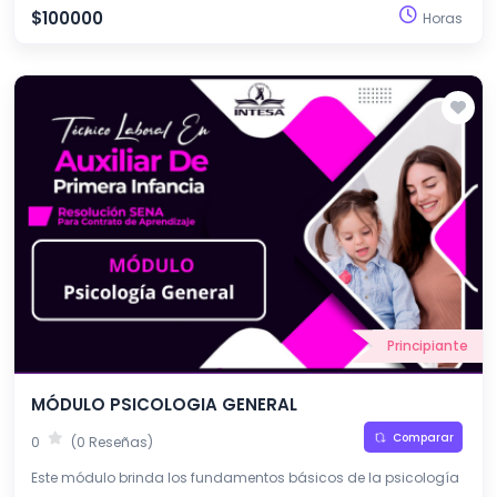
infancia.
$100000
Horas
Principiante
MÓDULO PSICOLOGIA GENERAL
Comparar
0
(0 Reseñas)
Este módulo brinda los fundamentos básicos de la psicología