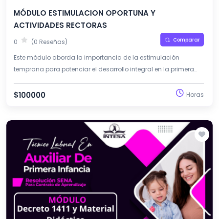
MÓDULO ESTIMULACION OPORTUNA Y
ACTIVIDADES RECTORAS
Comparar
0
(0 Reseñas)
Este módulo aborda la importancia de la estimulación
temprana para potenciar el desarrollo integral en la primera
infancia. Favorece la comprensión del juego, el arte, la
literatura y la exploración como actividades rectoras.
$100000
Horas