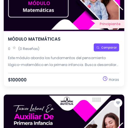
Principiante
MÓDULO MATEMÁTICAS
Comparar
0
(0 Reseñas)
Este módulo aborda los fundamentos del pensamiento
lógico-matemático en la primera infancia. Busca desarrollar
habilidades de razonamiento, clasificación, conteo y
resolución de problemas desde experiencias significativas.
$100000
Horas