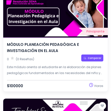
Principiante
MÓDULO PLANEACIÓN PEDAGÓGICA E
INVESTIGACIÓN EN EL AULA
Comparar
0
(0 Reseñas)
Este módulo orienta al estudiante en la elaboración de planes
pedagógicos fundamentados en las necesidades del niño y
la niña. Además, promueve la investigación como
herramienta para mejorar las prácticas educativas en la
$100000
Horas
primera infancia.