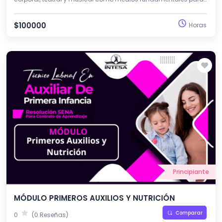
el desarrollo integral en la primera infancia. Fomenta la
creatividad, la comunicación y la expresión emocional del
$100000
Horas
niño y la niña.
Principiante
MÓDULO PRIMEROS AUXILIOS Y NUTRICIÓN
Comparar
0
(0 Reseñas)