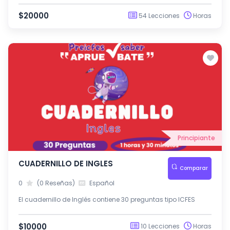
competencias fundamentales: Matemáticas, Inglés, Lectura
Crítica, Ciencias Sociales y Ciudadanas y Ciencias
$20000
54 Lecciones
Horas
Naturales.
Principiante
CUADERNILLO DE INGLES
Comparar
0
(0 Reseñas)
Español
El cuadernillo de Inglés contiene 30 preguntas tipo ICFES
$10000
10 Lecciones
Horas