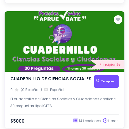
Principiante
CUADERNILLO DE CIENCIAS SOCIALES
Comparar
0
(0 Reseñas)
Español
El cuadernillo de Ciencias Sociales y Ciudadanas contiene
30 preguntas tipo ICFES
$5000
14 Lecciones
Horas