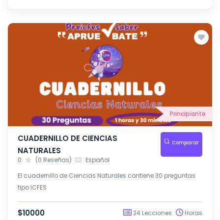
Principiante
CUADERNILLO DE CIENCIAS
Comparar
NATURALES
0
(0 Reseñas)
Español
El cuadernillo de Ciencias Naturales contiene 30 preguntas
tipo ICFES
$10000
24 Lecciones
Horas