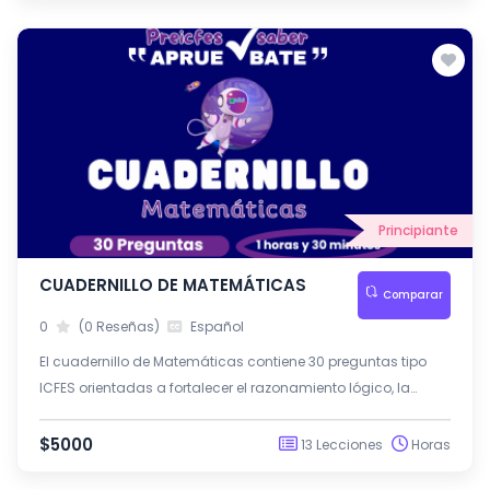
Principiante
CUADERNILLO DE MATEMÁTICAS
Comparar
0
(0 Reseñas)
Español
El cuadernillo de Matemáticas contiene 30 preguntas tipo
ICFES orientadas a fortalecer el razonamiento lógico, la
resolución de problemas y la interpretación de información
matemática
$5000
13 Lecciones
Horas