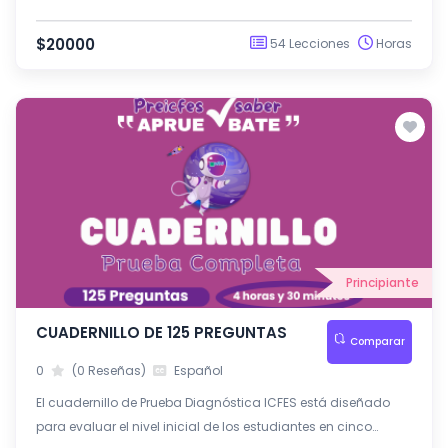
competencias fundamentales: Matemáticas, Inglés, Lectura
Crítica, Ciencias Sociales y Ciudadanas y Ciencias
$20000
54 Lecciones
Horas
Naturales.
Principiante
CUADERNILLO DE 125 PREGUNTAS
Comparar
0
(0 Reseñas)
Español
El cuadernillo de Prueba Diagnóstica ICFES está diseñado
para evaluar el nivel inicial de los estudiantes en cinco