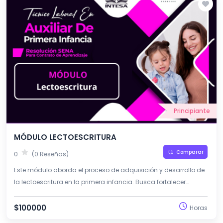
Principiante
MÓDULO LECTOESCRITURA
Comparar
0
(0 Reseñas)
Este módulo aborda el proceso de adquisición y desarrollo de
la lectoescritura en la primera infancia. Busca fortalecer
estrategias pedagógicas que estimulen la comunicación, la
comprensión y la expresión escrita desde experiencias
$100000
Horas
significativas.