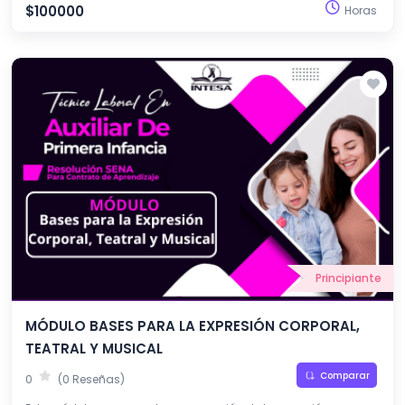
mediante experiencias lúdicas, musicales y comunicativas.
$100000
Horas
Principiante
MÓDULO BASES PARA LA EXPRESIÓN CORPORAL,
TEATRAL Y MUSICAL
Comparar
0
(0 Reseñas)