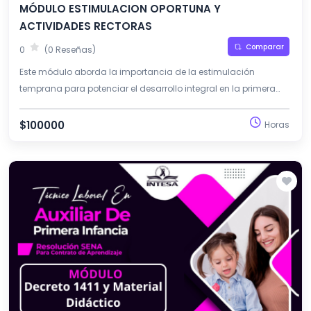
MÓDULO ESTIMULACION OPORTUNA Y
ACTIVIDADES RECTORAS
Comparar
0
(0 Reseñas)
Este módulo aborda la importancia de la estimulación
temprana para potenciar el desarrollo integral en la primera
infancia. Favorece la comprensión del juego, el arte, la
literatura y la exploración como actividades rectoras.
$100000
Horas