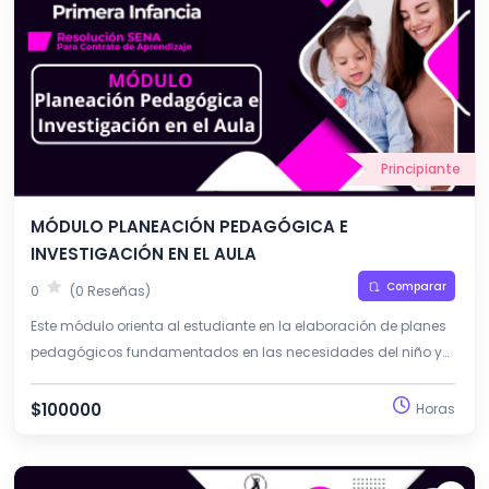
Principiante
MÓDULO PLANEACIÓN PEDAGÓGICA E
INVESTIGACIÓN EN EL AULA
Comparar
0
(0 Reseñas)
Este módulo orienta al estudiante en la elaboración de planes
pedagógicos fundamentados en las necesidades del niño y
la niña. Además, promueve la investigación como
herramienta para mejorar las prácticas educativas en la
$100000
Horas
primera infancia.