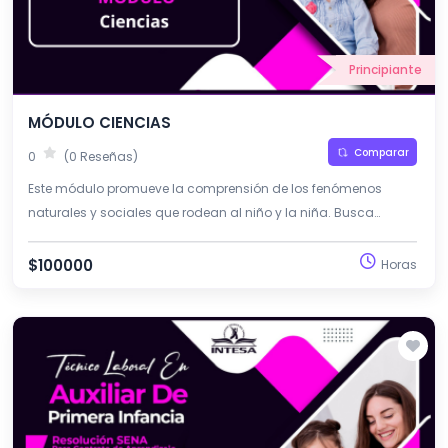
Principiante
MÓDULO CIENCIAS
Comparar
0
(0 Reseñas)
Este módulo promueve la comprensión de los fenómenos
naturales y sociales que rodean al niño y la niña. Busca
fortalecer el pensamiento científico y la curiosidad como base
del aprendizaje en la primera infancia.
$100000
Horas