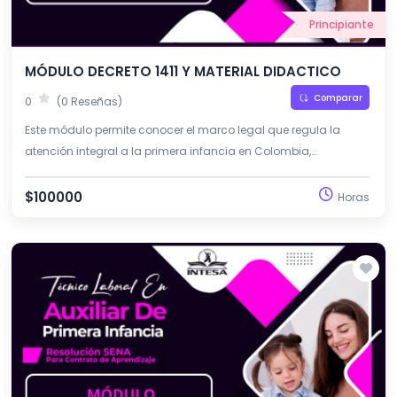
Principiante
MÓDULO DECRETO 1411 Y MATERIAL DIDACTICO
Comparar
0
(0 Reseñas)
Este módulo permite conocer el marco legal que regula la
atención integral a la primera infancia en Colombia,
especialmente el Decreto 1411 de 2019. Además, orienta sobre el
diseño y uso del material didáctico como apoyo al proceso
$100000
Horas
pedagógico.