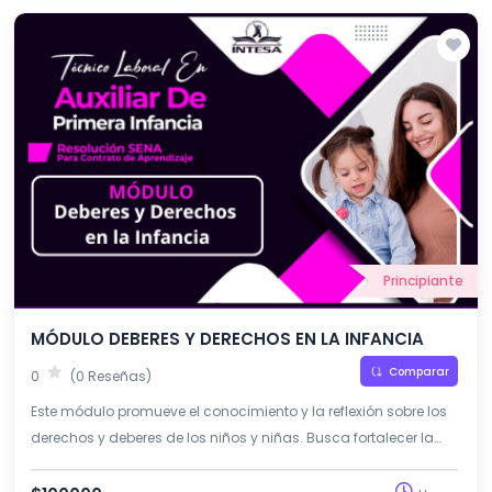
Principiante
MÓDULO DEBERES Y DERECHOS EN LA INFANCIA
Comparar
0
(0 Reseñas)
Este módulo promueve el conocimiento y la reflexión sobre los
derechos y deberes de los niños y niñas. Busca fortalecer la
protección, participación y desarrollo integral en la primera
infancia.