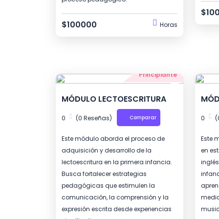
$10
$100000
Horas
Principiante
MÓDULO LECTOESCRITURA
MÓD
0
(0 Reseñas)
Comparar
0
(
Este módulo aborda el proceso de
Este 
adquisición y desarrollo de la
en es
lectoescritura en la primera infancia.
inglé
Busca fortalecer estrategias
infan
pedagógicas que estimulen la
apren
comunicación, la comprensión y la
media
expresión escrita desde experiencias
music