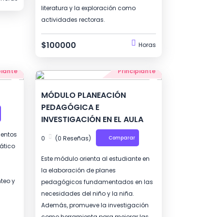
literatura y la exploración como
actividades rectoras.
$100000
Horas
piante
Principiante
MÓDULO PLANEACIÓN
PEDAGÓGICA E
INVESTIGACIÓN EN EL AULA
mentos
0
(0 Reseñas)
Comparar
ático
Este módulo orienta al estudiante en
la elaboración de planes
teo y
pedagógicos fundamentados en las
necesidades del niño y la niña.
Además, promueve la investigación
como herramienta para mejorar las