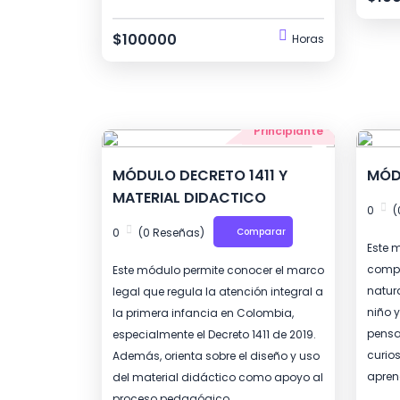
$100000
Horas
Principiante
MÓDULO DECRETO 1411 Y
MÓD
MATERIAL DIDACTICO
0
(
0
(0 Reseñas)
Comparar
Este 
compr
Este módulo permite conocer el marco
natur
legal que regula la atención integral a
niño y
la primera infancia en Colombia,
pensa
especialmente el Decreto 1411 de 2019.
curio
Además, orienta sobre el diseño y uso
aprend
del material didáctico como apoyo al
proceso pedagógico.