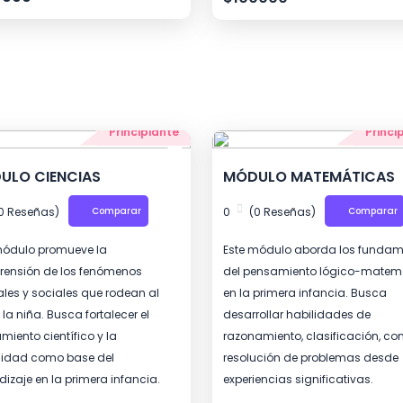
Principiante
Princi
ULO CIENCIAS
MÓDULO MATEMÁTICAS
0 Reseñas)
Comparar
0
(0 Reseñas)
Comparar
módulo promueve la
Este módulo aborda los funda
ensión de los fenómenos
del pensamiento lógico-matem
ales y sociales que rodean al
en la primera infancia. Busca
 la niña. Busca fortalecer el
desarrollar habilidades de
miento científico y la
razonamiento, clasificación, con
sidad como base del
resolución de problemas desde
izaje en la primera infancia.
experiencias significativas.