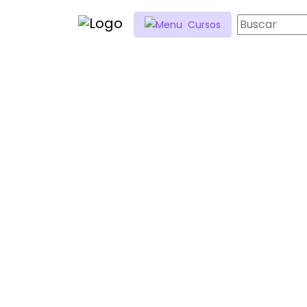
Cursos
MÓDULO PLAN D
DE EVACUACIÓN 
AUXILIO
La preparación ante emergencias es 
seguridad y salud en el trabajo. Est
aprendiz en el diseño, implementaci
evacuación y atención inicial de prim