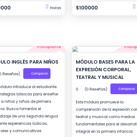
0000
$100000
Horas
Principiante
Princi
ULO INGLÉS PARA NIÑOS
MÓDULO BASES PARA LA
EXPRESIÓN CORPORAL,
0 Reseñas)
Comparar
TEATRAL Y MUSICAL
módulo introduce al estudiante
0
(0 Reseñas)
Comparar
trategias básicas para enseñar
s a niños y niñas de primera
Este módulo promueve la
cia. Busca fomentar el
comprensión de la expresión cor
dizaje de una segunda lengua
teatral y musical como medios
nte experiencias lúdicas,
fundamentales para el desarrol
ales y comunicativas.
integral en la primera infancia.