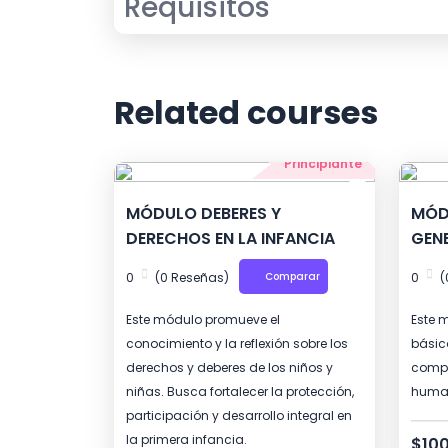
Requisitos
Related courses
Principiante
MÓDULO DEBERES Y
MÓD
DERECHOS EN LA INFANCIA
GEN
0
(0 Reseñas)
Comparar
0
(
Este módulo promueve el
Este 
conocimiento y la reflexión sobre los
básic
derechos y deberes de los niños y
compr
niñas. Busca fortalecer la protección,
human
participación y desarrollo integral en
la primera infancia.
$10