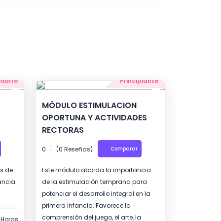
piante
Principiante
MÓDULO ESTIMULACION
OPORTUNA Y ACTIVIDADES
RECTORAS
0
(0 Reseñas)
Comparar
os de
Este módulo aborda la importancia
ancia
de la estimulación temprana para
potenciar el desarrollo integral en la
primera infancia. Favorece la
comprensión del juego, el arte, la
Horas