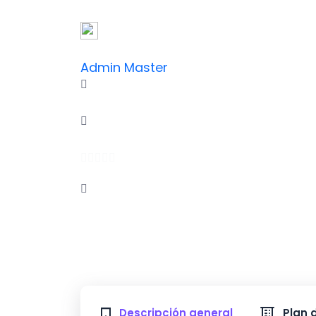
respuesta ante situaciones críticas e
Creado por
Admin Master
Horas
0 enrolled
(0 Reseñas)
Spanish
Última actualización
Tue, 04-Nov-2025
Descripción general
Plan 