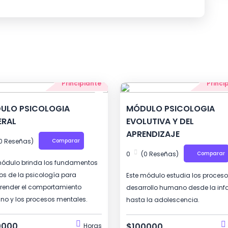
Principiante
Princi
ULO PSICOLOGIA
MÓDULO PSICOLOGIA
ERAL
EVOLUTIVA Y DEL
APRENDIZAJE
0 Reseñas)
Comparar
0
(0 Reseñas)
Comparar
módulo brinda los fundamentos
os de la psicología para
Este módulo estudia los proces
ender el comportamiento
desarrollo humano desde la inf
o y los procesos mentales.
hasta la adolescencia.
0000
$100000
Horas